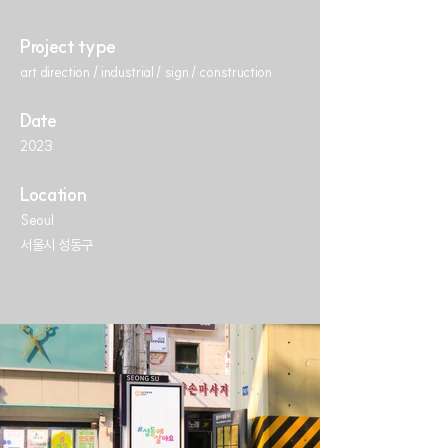
Project type
art direction / industrial / sign / construction
Date
2023
Location
Seoul
서울시 성동구