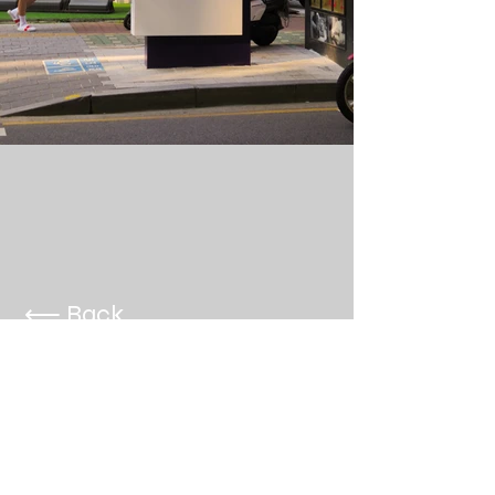
⟵ Back