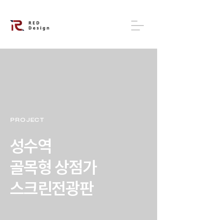
PROJECT
성수역
골목형 상점가
스크린전광판