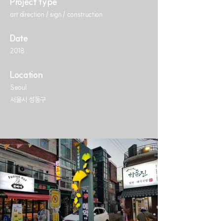
Project type
art direction / sign / construction
Date
2018
Location
Seoul
서울시 성동구